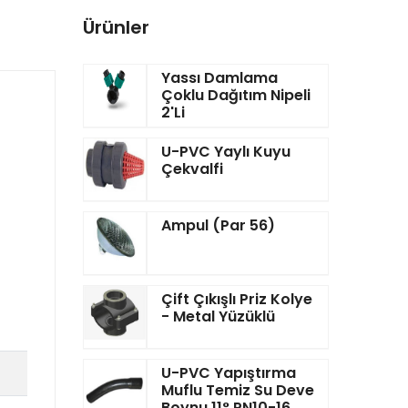
Ürünler
Yassı Damlama
Çoklu Dağıtım Nipeli
2'li
U-PVC Yaylı Kuyu
Çekvalfi
Ampul (Par 56)
Çift Çıkışlı Priz Kolye
- Metal Yüzüklü
U-PVC Yapıştırma
Muflu Temiz Su Deve
Boynu 11° PN10-16