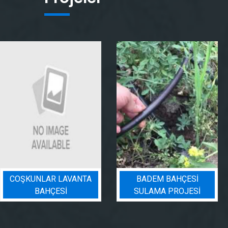
 LAVANTA
BADEM BAHÇESI
PEYZAJ
ESİ
SULAMA PROJESI
PRO