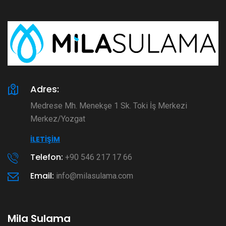
Adres:
Medrese Mh. Menekşe 1 Sk. Toki İş Merkezi
Merkez/Yozgat
İLETIŞIM
Telefon:
+90 546 217 17 66
Email:
info@milasulama.com
Mila Sulama