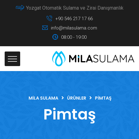
Yozgat Otomatik Sulama ve Zirai Danışmanlık
+90 546 217 17 66
info@milasulama.com
08:00 - 19:00
MILA SULAMA
ÜRÜNLER
PIMTAŞ
Pimtaş