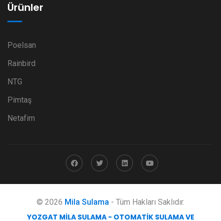
Ürünler
Poelsan
Rainbird
NTG
Pimtaş
Netafim
© 2026
Mila Sulama
- Tüm Hakları Saklıdır.
YOZGAT MILA SULAMA - OTOMATIK SULAMA VE