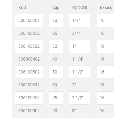
Kod
Çap
R(INCH)
Basınç
306100202
20
1/2"
16
306100252
25
3/4"
16
306100322
32
1"
16
306000402
40
1 1/4"
16
306100502
50
1 1/2"
16
306100632
63
2"
16
306100752
75
2 1/2"
16
306100902
90
3"
16