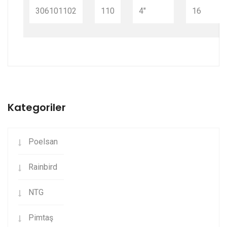
306101102
110
4"
16
Kategoriler
Poelsan
Rainbird
NTG
Pimtaş