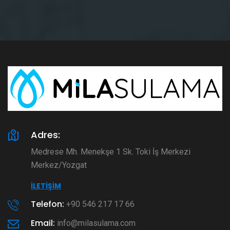
Adres:
Medrese Mh. Menekşe 1 Sk. Toki İş Merkezi
Merkez/Yozgat
İLETIŞIM
Telefon:
+90 546 217 17 66
Email:
info@milasulama.com