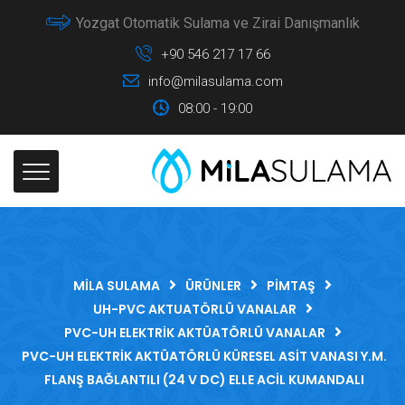
Yozgat Otomatik Sulama ve Zirai Danışmanlık
+90 546 217 17 66
info@milasulama.com
08:00 - 19:00
MILA SULAMA
ÜRÜNLER
PIMTAŞ
UH-PVC AKTUATÖRLÜ VANALAR
PVC-UH ELEKTRIK AKTÜATÖRLÜ VANALAR
PVC-UH ELEKTRIK AKTÜATÖRLÜ KÜRESEL ASIT VANASI Y.M.
FLANŞ BAĞLANTILI (24 V DC) ELLE ACIL KUMANDALI