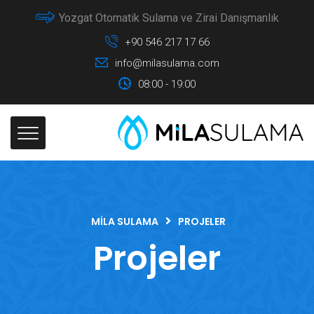
Yozgat Otomatik Sulama ve Zirai Danışmanlık
+90 546 217 17 66
info@milasulama.com
08:00 - 19:00
MILA SULAMA
PROJELER
Projeler