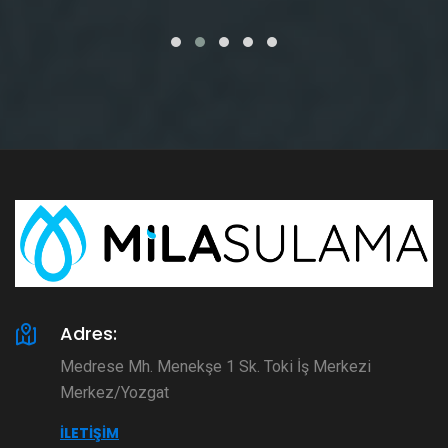
Adres:
Medrese Mh. Menekşe 1 Sk. Toki İş Merkezi
Merkez/Yozgat
İLETIŞIM