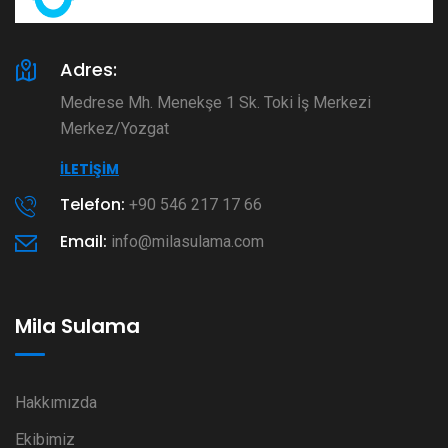
Adres:
Medrese Mh. Menekşe 1 Sk. Toki İş Merkezi
Merkez/Yozgat
İLETIŞIM
Telefon:
+90 546 217 17 66
Email:
info@milasulama.com
Mila Sulama
Hakkımızda
Ekibimiz