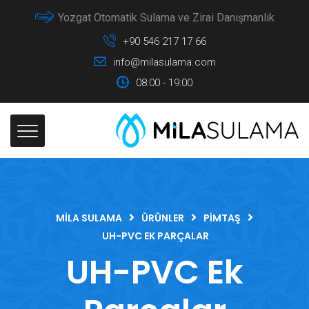
Yozgat Otomatik Sulama ve Zirai Danışmanlık
+90 546 217 17 66
info@milasulama.com
08:00 - 19:00
MILA SULAMA
ÜRÜNLER
PIMTAŞ
UH-PVC EK PARÇALAR
UH-PVC Ek