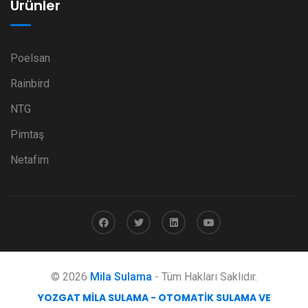
Ürünler
Poelsan
Rainbird
NTG
Pimtaş
Netafim
© 2026
Mila Sulama
- Tüm Hakları Saklıdır.
YOZGAT MILA SULAMA - OTOMATIK SULAMA VE