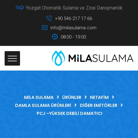
Yozgat Otomatik Sulama ve Zirai Danışmanlık
+90 546 217 17 66
info@milasulama.com
08:00 - 19:00
MILA SULAMA
ÜRÜNLER
NETAFIM
DAMLA SULAMA ÜRÜNLERI
DIĞER EMITÖRLER
PCJ –YÜKSEK DEBILI DAMATICI