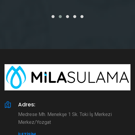
Adres:
Medrese Mh. Menekşe 1 Sk. Toki İş Merkezi
Merkez/Yozgat
İLETIŞIM