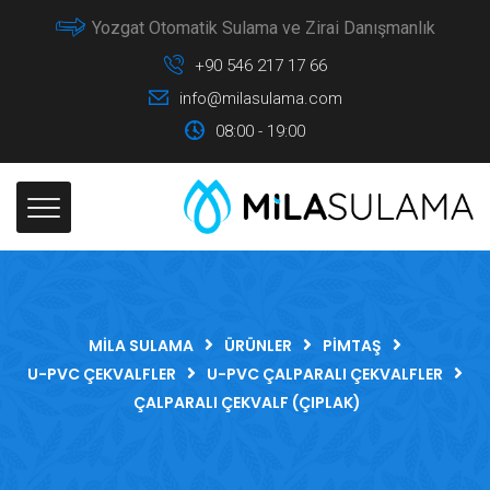
Yozgat Otomatik Sulama ve Zirai Danışmanlık
+90 546 217 17 66
info@milasulama.com
08:00 - 19:00
MILA SULAMA
ÜRÜNLER
PIMTAŞ
U-PVC ÇEKVALFLER
U-PVC ÇALPARALI ÇEKVALFLER
ÇALPARALI ÇEKVALF (ÇIPLAK)