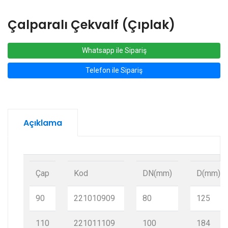
Çalparalı Çekvalf (Çıplak)
Whatsapp ile Sipariş
Telefon ile Sipariş
Açıklama
Çap
Kod
DN(mm)
D(mm)
90
221010909
80
125
110
221011109
100
184