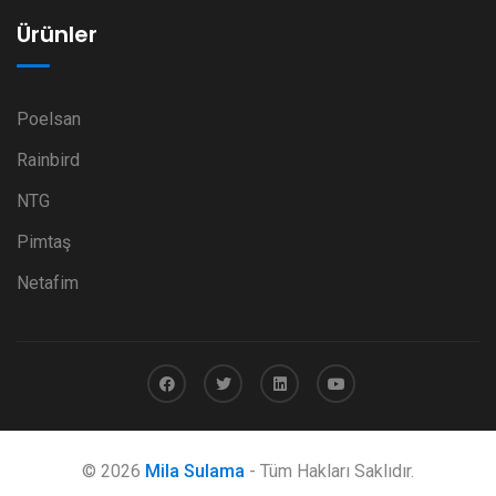
Ürünler
Poelsan
Rainbird
NTG
Pimtaş
Netafim
© 2026
Mila Sulama
- Tüm Hakları Saklıdır.