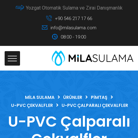
Yozgat Otomatik Sulama ve Zirai Danışmanlık
+90 546 217 17 66
info@milasulama.com
08:00 - 19:00
MILA SULAMA
ÜRÜNLER
PIMTAŞ
U-PVC ÇEKVALFLER
U-PVC ÇALPARALI ÇEKVALFLER
U-PVC Çalparalı