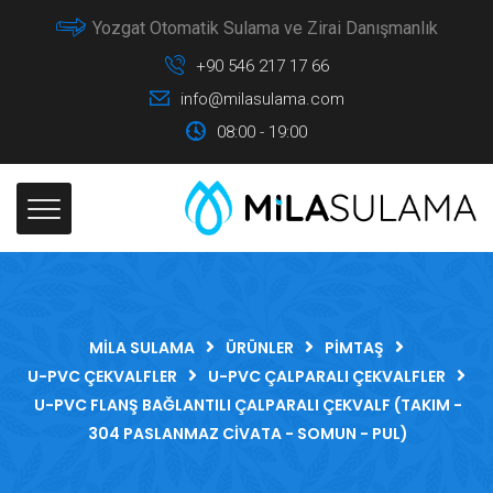
Yozgat Otomatik Sulama ve Zirai Danışmanlık
+90 546 217 17 66
info@milasulama.com
08:00 - 19:00
MILA SULAMA
ÜRÜNLER
PIMTAŞ
U-PVC ÇEKVALFLER
U-PVC ÇALPARALI ÇEKVALFLER
U-PVC FLANŞ BAĞLANTILI ÇALPARALI ÇEKVALF (TAKIM -
304 PASLANMAZ CIVATA - SOMUN - PUL)