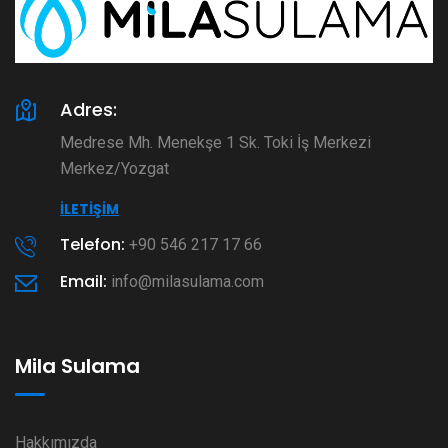
Adres:
Medrese Mh. Menekşe 1 Sk. Toki İş Merkezi
Merkez/Yozgat
İLETIŞIM
Telefon:
+90 546 217 17 66
Email:
info@milasulama.com
Mila Sulama
Hakkımızda