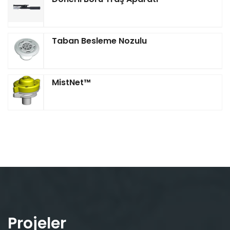
Taban Besleme Nozulu
MistNet™‎
Projeler