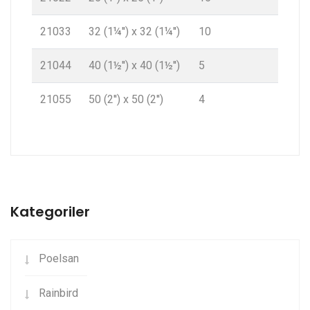
21033
32 (1¼'') x 32 (1¼'')
10
21044
40 (1½'') x 40 (1½'')
5
21055
50 (2'') x 50 (2'')
4
Kategoriler
Poelsan
Rainbird