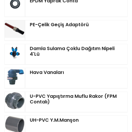
EPDM Yaprak Conta
PE-Çelik Geçiş Adaptörü
Damla Sulama Çoklu Dağıtım Nipeli
4'lü
Hava Vanaları
U-PVC Yapıştırma Muflu Rakor (FPM
Contalı)
UH-PVC Y.M.Manşon