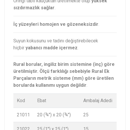
Oringi tabii kauçuktan üretilmekte olup
yüksek
sızdırmazlık sağlar
.
İç yüzeyleri homojen ve gözeneksizdir
.
Suyun kokusunu ve tadını değiştirebilecek
hiçbir
yabancı madde içermez
.
Rural borular, ingiliz birim sistemine (inç) göre
üretilmiştir. Ölçü farklılığı sebebiyle Rural Ek
Parçaların metrik sisteme (mm) göre üretilen
borularda kullanımı uygun değildir
.
Kod
Ebat
Ambalaj Adedi
21011
20 (¾'') x 20 (¾'')
25
21022
25 (1'') x 25 (1'')
15