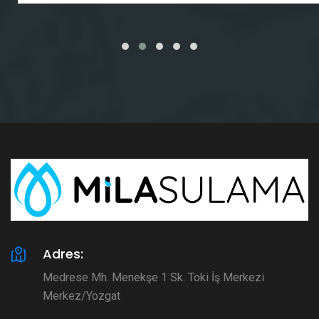
Adres:
Medrese Mh. Menekşe 1 Sk. Toki İş Merkezi
Merkez/Yozgat