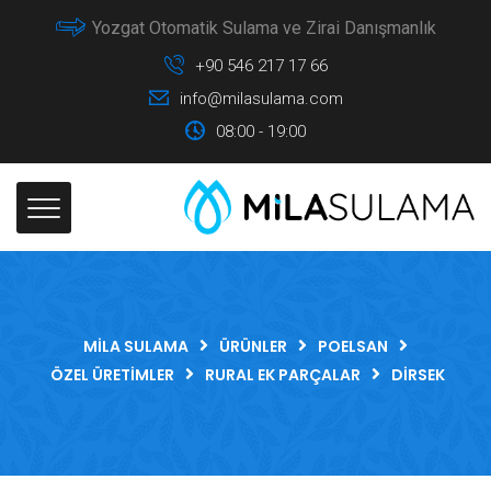
Yozgat Otomatik Sulama ve Zirai Danışmanlık
+90 546 217 17 66
info@milasulama.com
08:00 - 19:00
MILA SULAMA
ÜRÜNLER
POELSAN
ÖZEL ÜRETIMLER
RURAL EK PARÇALAR
DIRSEK