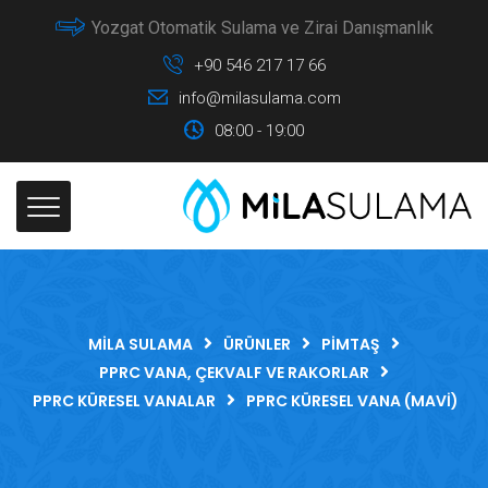
Yozgat Otomatik Sulama ve Zirai Danışmanlık
+90 546 217 17 66
info@milasulama.com
08:00 - 19:00
MILA SULAMA
ÜRÜNLER
PIMTAŞ
PPRC VANA, ÇEKVALF VE RAKORLAR
PPRC KÜRESEL VANALAR
PPRC KÜRESEL VANA (MAVI)