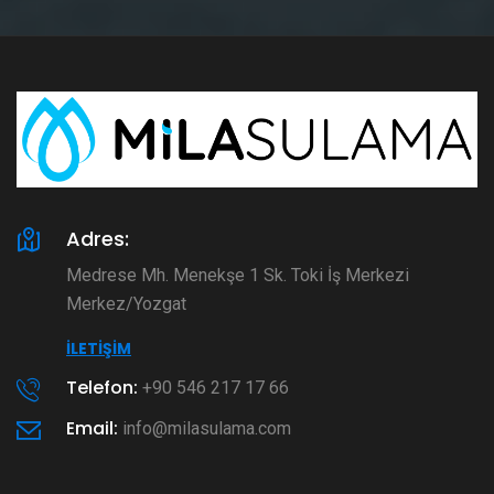
Adres:
Medrese Mh. Menekşe 1 Sk. Toki İş Merkezi
Merkez/Yozgat
İLETIŞIM
Telefon:
+90 546 217 17 66
Email:
info@milasulama.com