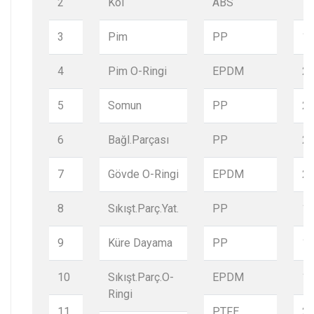
2
Kol
ABS
1
3
Pim
PP
1
4
Pim O-Ringi
EPDM
2
5
Somun
PP
2
6
Bağl.Parçası
PP
2
7
Gövde O-Ringi
EPDM
2
8
Sıkışt.Parç.Yat.
PP
1
9
Küre Dayama
PP
1
10
Sıkışt.Parç.O-
EPDM
1
Ringi
11
PTFE
2