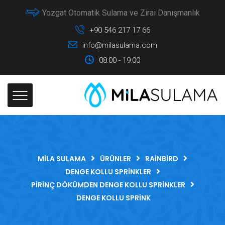
Yozgat Otomatik Sulama ve Zirai Danışmanlık
+90 546 217 17 66
info@milasulama.com
08:00 - 19:00
MILA SULAMA
ÜRÜNLER
RAINBIRD
DENGE KOLLU SPRINKLER
PIRINÇ DÖKÜMDEN DENGE KOLLU SPRINKLER
DENGE KOLLU SPRINK