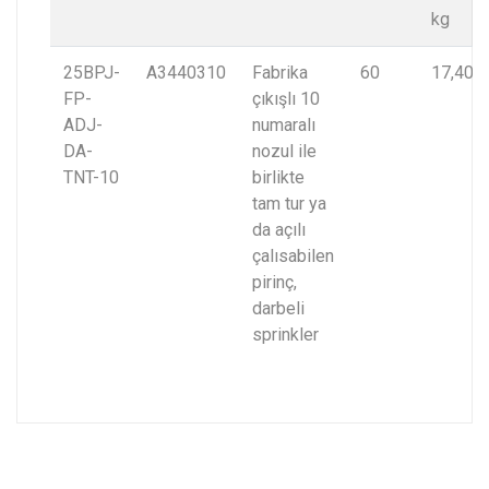
kg
25BPJ-
A3440310
Fabrika
60
17,40
FP-
çıkışlı 10
ADJ-
numaralı
DA-
nozul ile
TNT-10
birlikte
tam tur ya
da açılı
çalısabilen
pirinç,
darbeli
sprinkler