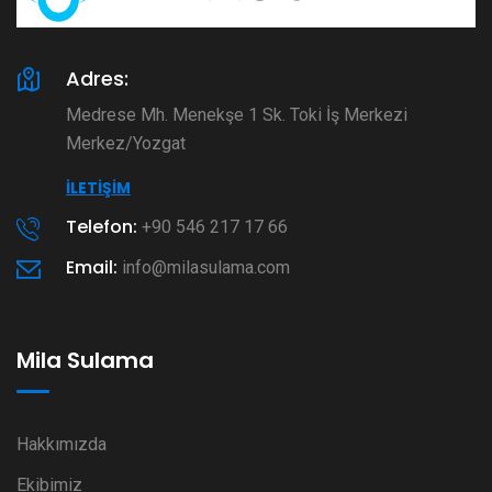
Adres:
Medrese Mh. Menekşe 1 Sk. Toki İş Merkezi
Merkez/Yozgat
İLETIŞIM
Telefon:
+90 546 217 17 66
Email:
info@milasulama.com
Mila Sulama
Hakkımızda
Ekibimiz