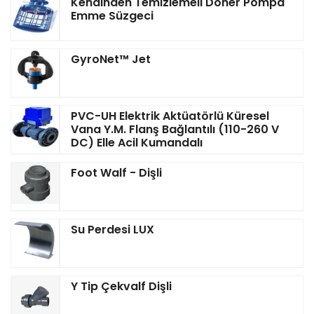
Kendinden Temizlemeli Döner Pompa
Emme Süzgeci
GyroNet™ Jet
PVC-UH Elektrik Aktüatörlü Küresel
Vana Y.M. Flanş Bağlantılı (110-260 V
DC) Elle Acil Kumandalı
Foot Walf - Dişli
Su Perdesi LUX
Y Tip Çekvalf Dişli