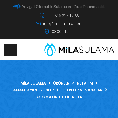
Yozgat Otomatik Sulama ve Zirai Danışmanlık
+90 546 217 17 66
info@milasulama.com
08:00 - 19:00
MILA SULAMA
ÜRÜNLER
NETAFIM
TAMAMLAYICI ÜRÜNLER
FILTRELER VE VANALAR
OTOMATIK TEL FILTRELER