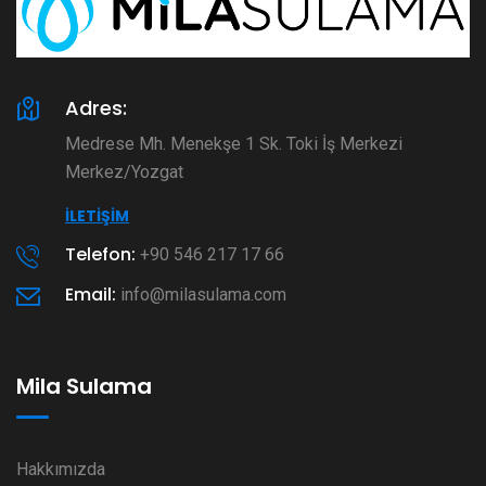
Adres:
Medrese Mh. Menekşe 1 Sk. Toki İş Merkezi
Merkez/Yozgat
İLETIŞIM
Telefon:
+90 546 217 17 66
Email:
info@milasulama.com
Mila Sulama
Hakkımızda