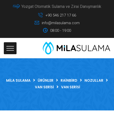
Yozgat Otomatik Sulama ve Zirai Danışmanlık
+90 546 217 17 66
info@milasulama.com
08:00 - 19:00
MILA SULAMA
ÜRÜNLER
RAINBIRD
NOZULLAR
VAN SERISI
VAN SERISI