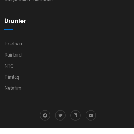
Ürünler
Poelsan
Rainbird
NTG
Pimtaş
Netafim