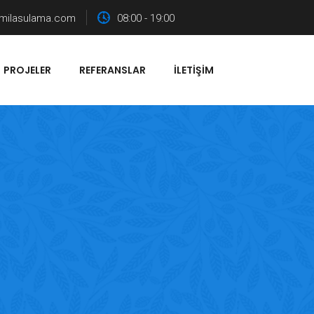
milasulama.com
08:00 - 19:00
PROJELER
REFERANSLAR
İLETIŞIM