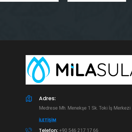
Adres:
Medrese Mh. Menekşe 1 Sk. Toki İş Merkez
İLETIŞIM
Telefon:
+90 546 217 17 66