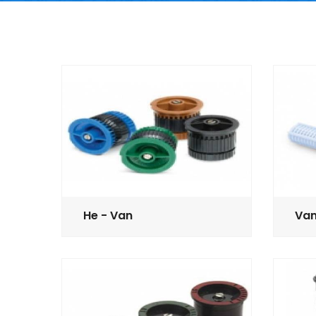
He - Van
Van