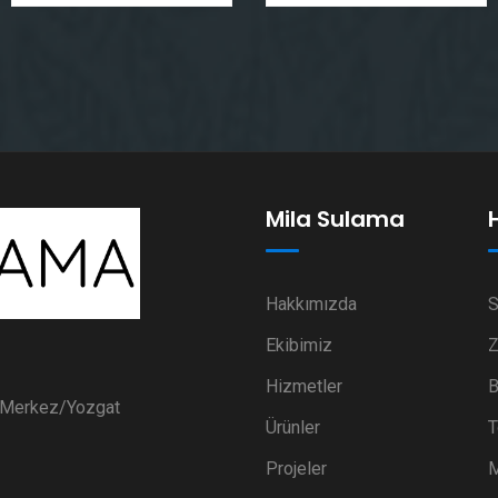
Mila Sulama
Hakkımızda
S
Ekibimiz
Z
Hizmetler
B
i Merkez/Yozgat
Ürünler
T
Projeler
M