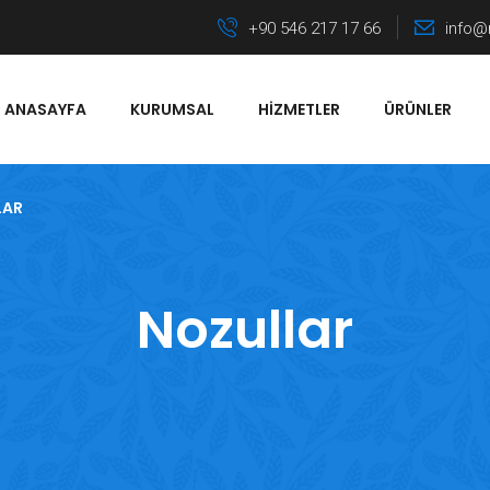
+90 546 217 17 66
info@
ANASAYFA
KURUMSAL
HIZMETLER
ÜRÜNLER
LAR
Nozullar