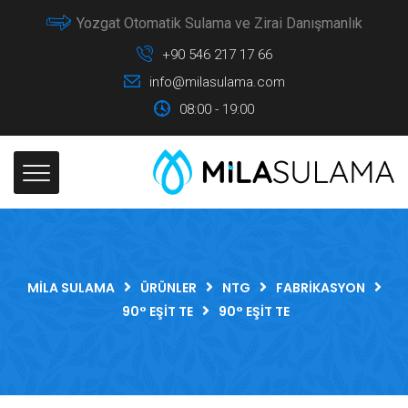
Yozgat Otomatik Sulama ve Zirai Danışmanlık
+90 546 217 17 66
info@milasulama.com
08:00 - 19:00
MILA SULAMA
ÜRÜNLER
NTG
FABRIKASYON
90° EŞIT TE
90° EŞIT TE