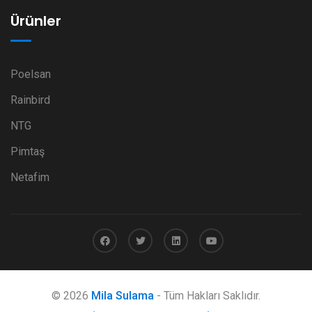
Ürünler
Poelsan
Rainbird
NTG
Pimtaş
Netafim
© 2026
Mila Sulama
- Tüm Hakları Saklıdır.