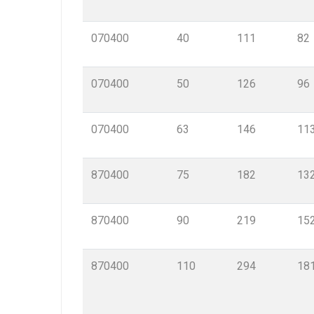
070400
40
111
82
070400
50
126
96
070400
63
146
11
870400
75
182
13
870400
90
219
15
870400
110
294
18