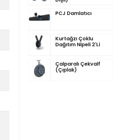
PCJ Damlatıcı
Kurtağzı Çoklu
Dağıtım Nipeli 2'li
Çalparalı Çekvalf
(Çıplak)