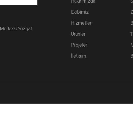
Hakkımızda
S
Ekibimiz
Z
Hizmetler
B
i Merkez/Yozgat
Ürünler
T
Projeler
M
İletişim
B
YOZGAT MILA SULAMA 
obicode web tasarım