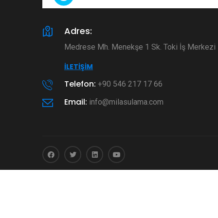
Adres:
Medrese Mh. Menekşe 1 Sk. Toki İş Merkez
İLETIŞIM
Telefon:
+90 546 217 17 66
Email:
info@milasulama.com
© 2026
Mila Sulama
- Tüm Hakları Saklıdır.