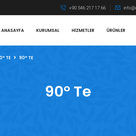
+90 546 217 17 66
info@
ANASAYFA
KURUMSAL
HIZMETLER
ÜRÜNLER
0° TE
90° TE
90° Te