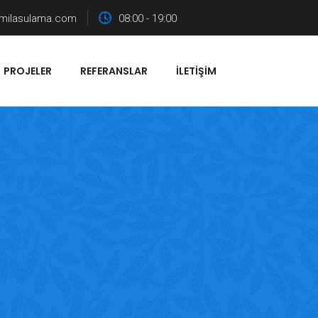
milasulama.com
08:00 - 19:00
PROJELER
REFERANSLAR
İLETIŞIM