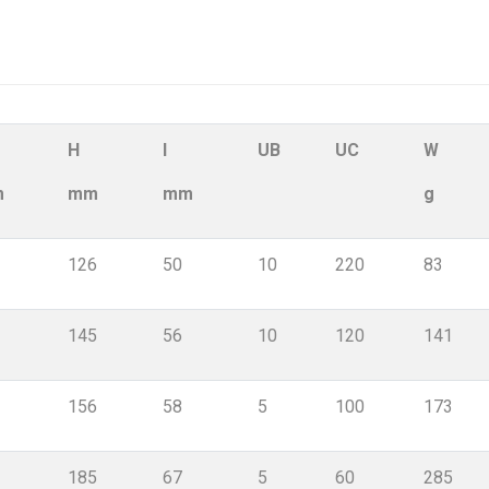
H
I
UB
UC
W
m
mm
mm
g
126
50
10
220
83
145
56
10
120
141
156
58
5
100
173
185
67
5
60
285