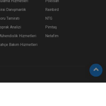
ulama Hizmetleri
Poelsan
irai Danışmanlık
Rainbird
oru Tamiratı
NTG
oprak Analizi
Pimtaş
ühendislik Hizmetleri
Netafim
ahçe Bakım Hizmetleri
- OTOMATIK SULAMA VE MÜHENDISLIK HIZMETLERI