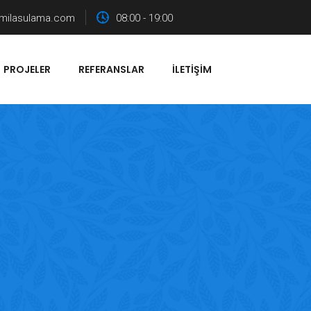
milasulama.com
08:00 - 19:00
PROJELER
REFERANSLAR
İLETIŞIM