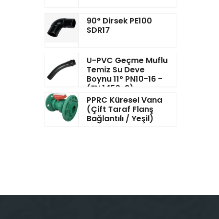
90° Dirsek PE100
SDR17
U-PVC Geçme Muflu
Temiz Su Deve
Boynu 11° PN10-16 -
(EN 1452-3)
PPRC Küresel Vana
(Çift Taraf Flanş
Bağlantılı / Yeşil)