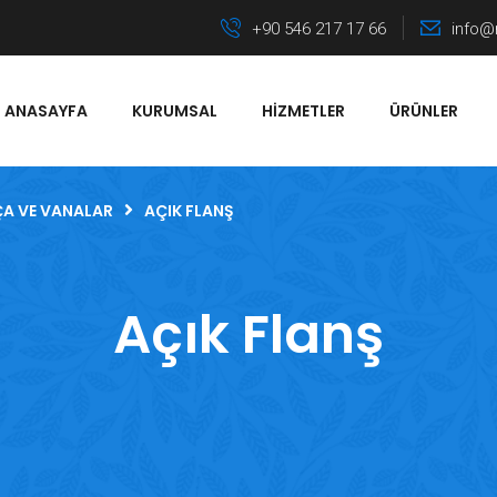
+90 546 217 17 66
info@
ANASAYFA
KURUMSAL
HIZMETLER
ÜRÜNLER
ÇA VE VANALAR
AÇIK FLANŞ
Açık Flanş