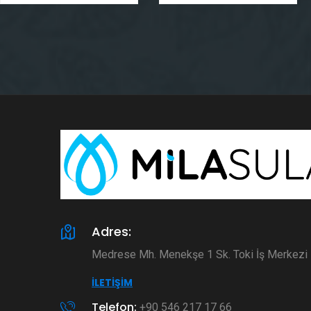
Adres:
Medrese Mh. Menekşe 1 Sk. Toki İş Merkez
İLETIŞIM
Telefon:
+90 546 217 17 66