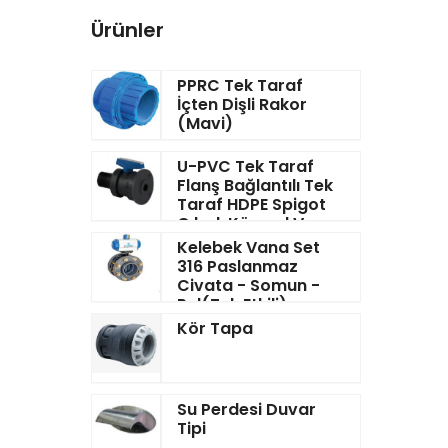
Ürünler
PPRC Tek Taraf
İçten Dişli Rakor
(Mavi)
U-PVC Tek Taraf
Flanş Bağlantılı Tek
Taraf HDPE Spigot
Çıkışlı Küresel Vana
Kelebek Vana Set
316 Paslanmaz
Civata - Somun -
Pul(Tek Etkili)
Kör Tapa
Su Perdesi Duvar
Tipi