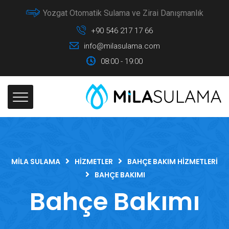
Yozgat Otomatik Sulama ve Zirai Danışmanlık
+90 546 217 17 66
info@milasulama.com
08:00 - 19:00
MILA SULAMA
HIZMETLER
BAHÇE BAKIM HIZMETLERI
BAHÇE BAKIMI
Bahçe Bakımı