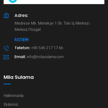
Adres:
Medrese Mh. Menekşe 1 Sk. Toki İş Merkezi
Merkez/Yozgat
İLETIŞIM
Telefon:
+90 546 217 17 66
Email:
info@milasulama.com
Mila Sulama
Hakkımızda
Ekibimiz