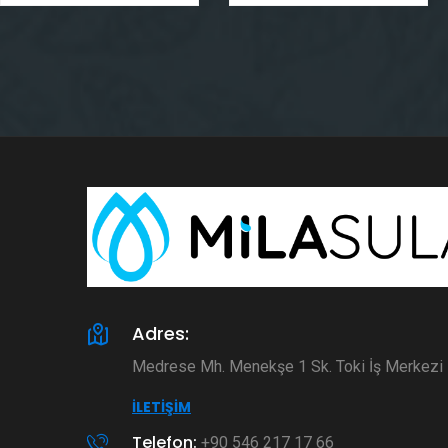
Adres:
Medrese Mh. Menekşe 1 Sk. Toki İş Merkez
İLETIŞIM
Telefon:
+90 546 217 17 66