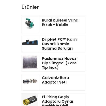
Ürünler
Rural Küresel Vana
Erkek - Kablin
DripNet PC™ Kalın
Duvarlı Damla
Sulama Boruları
Paslanmaz Havuz
Dip Süzgeci (Kare
Tip Inox)
Galvaniz Boru
Adaptör Seti
Ef Pirinç Geçiş
Adaptörü Oynar
Başlıklı İç Dişli