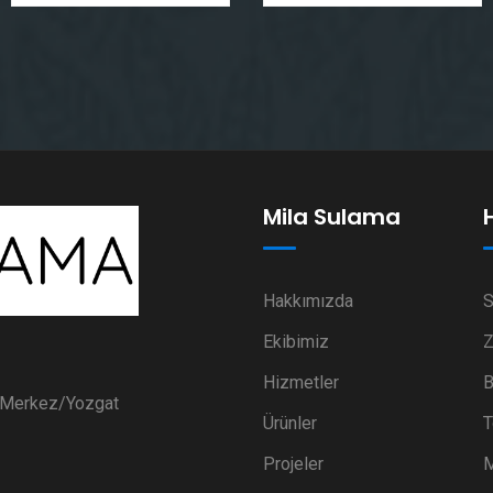
Mila Sulama
Hakkımızda
S
Ekibimiz
Z
Hizmetler
B
i Merkez/Yozgat
Ürünler
T
Projeler
M