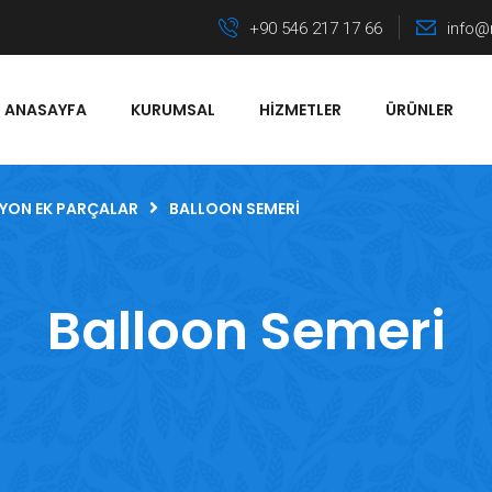
+90 546 217 17 66
info@
ANASAYFA
KURUMSAL
HIZMETLER
ÜRÜNLER
YON EK PARÇALAR
BALLOON SEMERI
Balloon Semeri