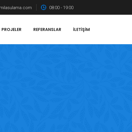
milasulama.com
08:00 - 19:00
PROJELER
REFERANSLAR
İLETIŞIM