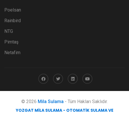
Poelsan
Rainbird
NTG
Pimtaş
Netafim
© 2026
Mila Sulama
- Tüm Hakları Saklıdır.
YOZGAT MILA SULAMA - OTOMATIK SULAMA VE
MÜHENDISLIK HIZMETLERI
obicode web tasarım