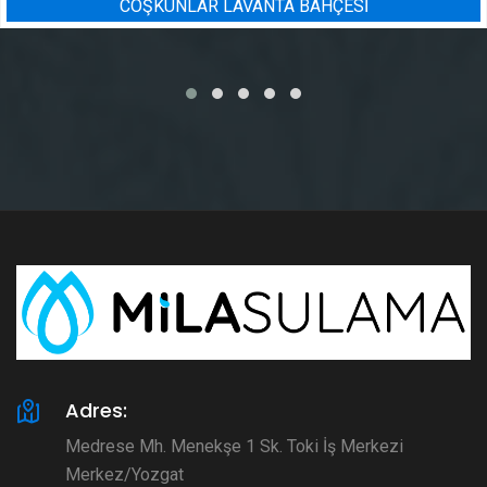
A BAHÇESİ
BADEM BAHÇESI 
Adres:
Medrese Mh. Menekşe 1 Sk. Toki İş Merkezi
Merkez/Yozgat