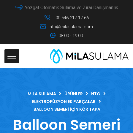
Yozgat Otomatik Sulama ve Zirai Danışmanlık
+90 546 217 17 66
info@milasulama.com
08:00 - 19:00
MILA SULAMA
ÜRÜNLER
NTG
ELEKTROFÜZYON EK PARÇALAR
BALLOON SEMERI İÇIN KÖR TAPA
Balloon Semeri