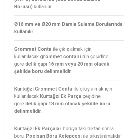
Borusu)
kullanılır.
Ø16 mm ve Ø20 mm Damla Sulama Borularında
kullanılır
.
Grommet Conta
ile çıkış almak için
kullanılacak
grommet contalı
ürün çeşidine
göre
delik çapı 16 mm veya 20 mm olacak
şekilde boru delinmelidir
.
Kurtağzı Grommet Conta
ile çıkış almak için
kullanılacak
Kurtağzı Ek Parça
çeşidine
göre
delik çapı 18 mm olacak şekilde boru
delinmelidir
.
Kurtağzı Ek Parçalar
boruya takıldıktan sonra
boru,
Poelsan Boru Kelepçesi
ile sıkıştırılmalıdır.