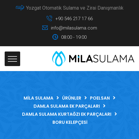
Yozgat Otomatik Sulama ve Zirai Danışmanlık
+90 546 217 17 66
info@milasulama.com
08:00 - 19:00
MILA SULAMA
ÜRÜNLER
POELSAN
DAMLA SULAMA EK PARÇALARI
DAMLA SULAMA KURTAĞZI EK PARÇALARI
BORU KELEPÇESI