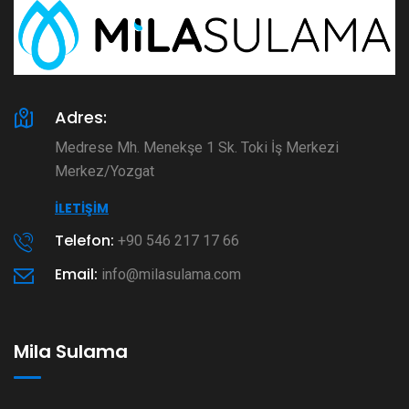
Adres:
Medrese Mh. Menekşe 1 Sk. Toki İş Merkezi
Merkez/Yozgat
İLETIŞIM
Telefon:
+90 546 217 17 66
Email:
info@milasulama.com
Mila Sulama