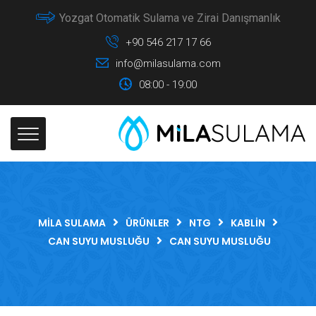
Yozgat Otomatik Sulama ve Zirai Danışmanlık
+90 546 217 17 66
info@milasulama.com
08:00 - 19:00
MILA SULAMA
ÜRÜNLER
NTG
KABLIN
CAN SUYU MUSLUĞU
CAN SUYU MUSLUĞU