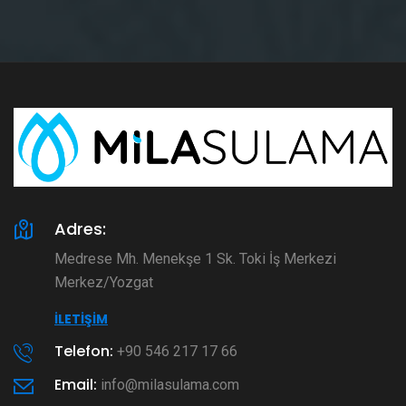
Adres:
Medrese Mh. Menekşe 1 Sk. Toki İş Merkezi
Merkez/Yozgat
İLETIŞIM
Telefon:
+90 546 217 17 66
Email:
info@milasulama.com