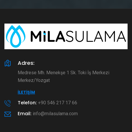
Adres:
Medrese Mh. Menekşe 1 Sk. Toki İş Merkezi
Merkez/Yozgat
İLETIŞIM
Telefon:
+90 546 217 17 66
Email:
info@milasulama.com