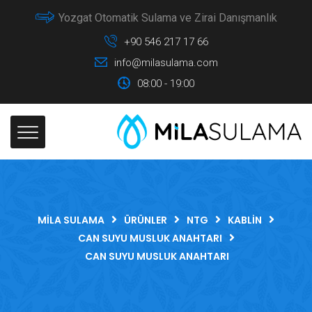
Yozgat Otomatik Sulama ve Zirai Danışmanlık
+90 546 217 17 66
info@milasulama.com
08:00 - 19:00
MILA SULAMA
ÜRÜNLER
NTG
KABLIN
CAN SUYU MUSLUK ANAHTARI
CAN SUYU MUSLUK ANAHTARI