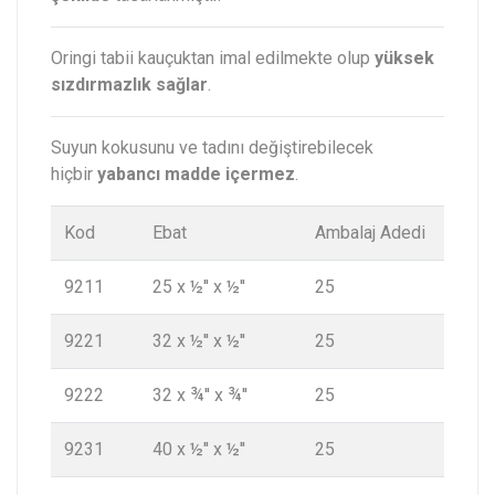
Oringi tabii kauçuktan imal edilmekte olup
yüksek
sızdırmazlık sağlar
.
Suyun kokusunu ve tadını değiştirebilecek
hiçbir
yabancı madde içermez
.
Kod
Ebat
Ambalaj Adedi
9211
25 x ½'' x ½''
25
9221
32 x ½'' x ½''
25
9222
32 x ¾'' x ¾''
25
9231
40 x ½'' x ½''
25