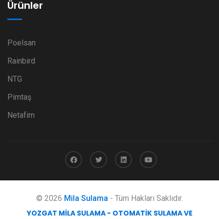
Ürünler
Poelsan
Rainbird
NTG
Pimtaş
Netafim
© 2026
Mila Sulama
- Tüm Hakları Saklıdır.
YOZGAT MILA SULAMA - OTOMATIK SULAMA VE