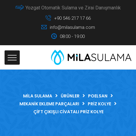
Yozgat Otomatik Sulama ve Zirai Danışmanlık
+90 546 217 17 66
info@milasulama.com
08:00 - 19:00
MILA SULAMA
ÜRÜNLER
POELSAN
MEKANIK EKLEME PARÇALARI
PRIZ KOLYE
ÇIFT ÇIKIŞLI CIVATALI PRIZ KOLYE