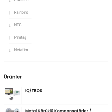
Rainbird
NTG
Pimtaş
Netafim
Ürünler
IQ/TBOS
Metal Körüklü Kompansatörler /