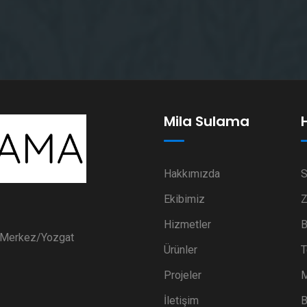
Mila Sulama
Hakkımızda
S
Ekibimiz
Z
Hizmetler
B
i Merkez/Yozgat
Ürünler
T
Projeler
M
İletişim
B