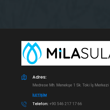
Adres:
Medrese Mh. Menekşe 1 Sk. Toki İş Merkez
İLETIŞIM
Telefon:
+90 546 217 17 66