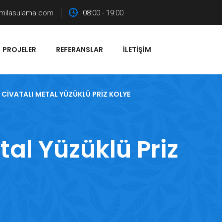
milasulama.com
08:00 - 19:00
PROJELER
REFERANSLAR
İLETIŞIM
 CIVATALI METAL YÜZÜKLÜ PRIZ KOLYE
tal Yüzüklü Priz