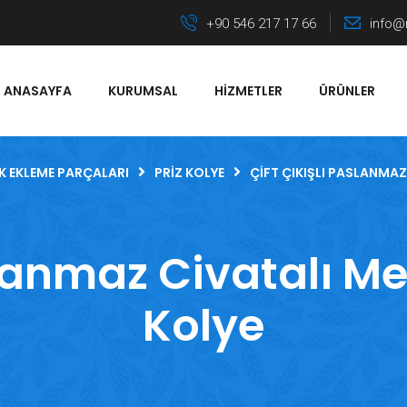
+90 546 217 17 66
info@
ANASAYFA
KURUMSAL
HIZMETLER
ÜRÜNLER
K EKLEME PARÇALARI
PRIZ KOLYE
ÇIFT ÇIKIŞLI PASLANMAZ
slanmaz Civatalı Me
Kolye