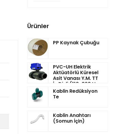
Ürünler
PP Kaynak Çubuğu
PVC-UH Elektrik
Aktüatörlü Küresel
Asit Vanası Y.M. TT
İç Dişli (110-260 V
DC) Elle Acil
Kablin Redüksiyon
Kumandalı
Te
Kablin Anahtarı
(Somun İçin)