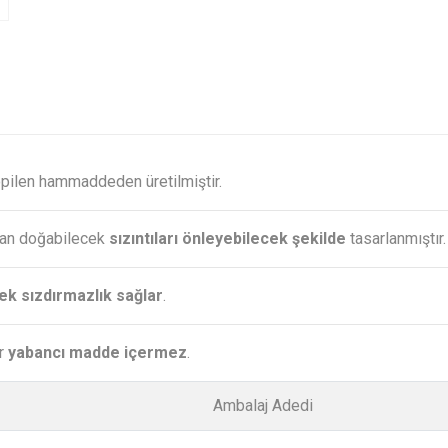
ropilen hammaddeden üretilmiştir.
ndan doğabilecek
sızıntıları önleyebilecek şekilde
tasarlanmıştır.
ek sızdırmazlık sağlar
.
ir
yabancı madde içermez
.
Ambalaj Adedi