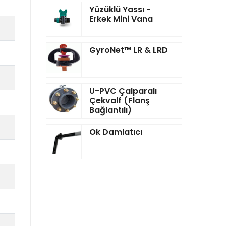
Yüzüklü Yassı -
Erkek Mini Vana
GyroNet™ LR & LRD
U-PVC Çalparalı
Çekvalf (Flanş
Bağlantılı)
Ok Damlatıcı