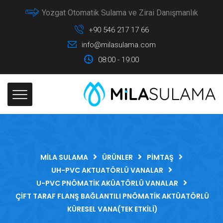
Yozgat Otomatik Sulama ve Zirai Danışmanlık
+90 546 217 17 66
info@milasulama.com
08:00 - 19:00
MILA SULAMA
ÜRÜNLER
PIMTAŞ
UH-PVC AKTUATÖRLÜ VANALAR
U-PVC PNÖMATIK AKÜATÖRLÜ VANALAR
ÇIFT TARAF FLANŞ BAĞLANTILI PNÖMATIK AKTÜATÖRLÜ
KÜRESEL VANA(TEK ETKİLİ)