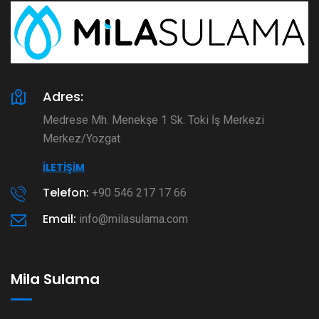
Adres:
Medrese Mh. Menekşe 1 Sk. Toki İş Merkezi
Merkez/Yozgat
İLETIŞIM
Telefon:
+90 546 217 17 66
Email:
info@milasulama.com
Mila Sulama