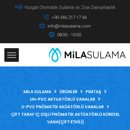
Yozgat Otomatik Sulama ve Zirai Danışmanlık
+90 546 217 17 66
info@milasulama.com
08:00 - 19:00
MILA SULAMA
ÜRÜNLER
PIMTAŞ
UH-PVC AKTUATÖRLÜ VANALAR
U-PVC PNÖMATIK AKÜATÖRLÜ VANALAR
ÇIFT TARAF İÇ DIŞLI PNÖMATIK AKTÜATÖRLÜ KÜRESEL
VANA(ÇIFT ETKILI)