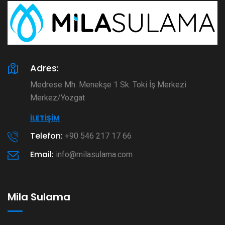
Adres:
Medrese Mh. Menekşe 1 Sk. Toki İş Merkezi
Merkez/Yozgat
İLETIŞIM
Telefon:
+90 546 217 17 66
Email:
info@milasulama.com
Mila Sulama