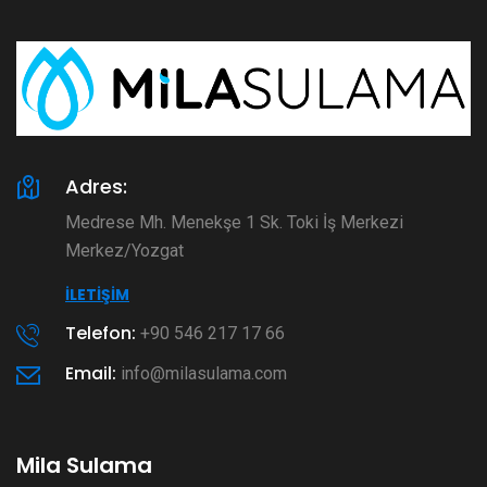
Adres:
Medrese Mh. Menekşe 1 Sk. Toki İş Merkezi
Merkez/Yozgat
İLETIŞIM
Telefon:
+90 546 217 17 66
Email:
info@milasulama.com
Mila Sulama