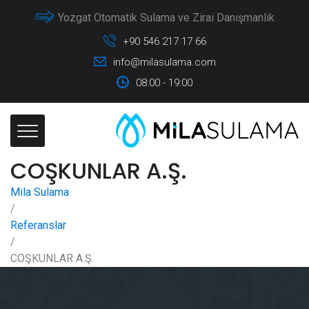
Yozgat Otomatik Sulama ve Zirai Danışmanlık
+90 546 217 17 66
info@milasulama.com
08:00 - 19:00
COŞKUNLAR A.Ş.
Mila Sulama
/
Referanslar
/
COŞKUNLAR A.Ş.