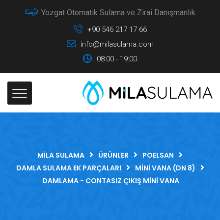
Yozgat Otomatik Sulama ve Zirai Danışmanlık
+90 546 217 17 66
info@milasulama.com
08:00 - 19:00
MILA SULAMA
ÜRÜNLER
POELSAN
DAMLA SULAMA EK PARÇALARI
MINI VANA (DN 8)
DAMLAMA - CONTASIZ ÇIKIŞ MINI VANA