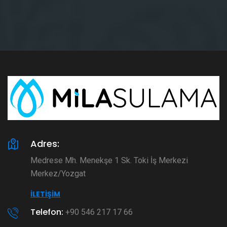
Adres:
Medrese Mh. Menekşe 1 Sk. Toki İş Merkezi
Merkez/Yozgat
İLETIŞIM
Telefon:
+90 546 217 17 66