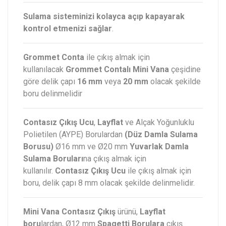
Sulama sisteminizi kolayca açıp kapayarak
kontrol etmenizi sağlar
.
Grommet Conta
ile çıkış almak için
kullanılacak
Grommet Contalı Mini Vana
çeşidine
göre delik çapı
16 mm
veya
20 mm
olacak şekilde
boru delinmelidir
Contasız Çıkış Ucu
,
Layflat
ve Alçak Yoğunluklu
Polietilen (AYPE) Borulardan
(Düz Damla Sulama
Borusu)
Ø16 mm ve Ø20 mm
Yuvarlak Damla
Sulama Boruları
na çıkış almak için
kullanılır.
Contasız Çıkış Ucu
ile çıkış almak için
boru, delik çapı 8 mm olacak şekilde delinmelidir.
Mini Vana Contasız Çıkış
ürünü,
Layflat
boru
lardan, Ø12 mm
Spagetti Borulara
çıkış