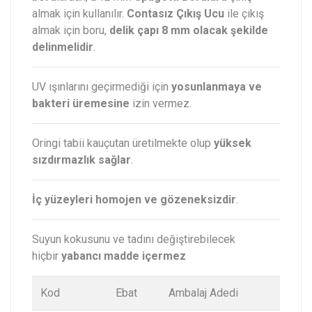
almak için kullanılır.
Contasız Çıkış Ucu
ile çıkış
almak için boru,
delik çapı 8 mm olacak şekilde
delinmelidir
.
UV ışınlarını geçirmediği için
yosunlanmaya ve
bakteri üremesine
izin vermez.
Oringi tabii kauçutan üretilmekte olup
yüksek
sızdırmazlık sağlar
.
İç yüzeyleri homojen ve gözeneksizdir
.
Suyun kokusunu ve tadını değiştirebilecek
hiçbir
yabancı madde içermez
Kod
Ebat
Ambalaj Adedi