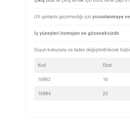
Çıkış Ucu
ile çıkış almak için boru, delik çapı 8
UV ışınlarını geçirmediği için
yosunlanmaya ve
İç yüzeyleri homojen ve gözeneksizdir.
Suyun kokusunu ve tadını değiştirebilecek hiçb
Kod
Ebat
16862
16
16884
20