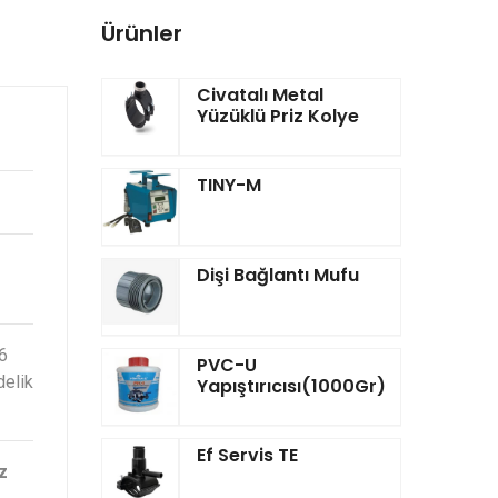
Ürünler
Civatalı Metal
Yüzüklü Priz Kolye
TINY-M
Dişi Bağlantı Mufu
6
PVC-U
delik
Yapıştırıcısı(1000Gr)
Ef Servis TE
z