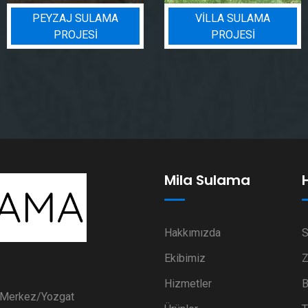
PEYZAJ SULAMA
VILLA SULAMA
PROJESI
PROJESI
Mila Sulama
Hakkımızda
S
Ekibimiz
Z
Hizmetler
B
i Merkez/Yozgat