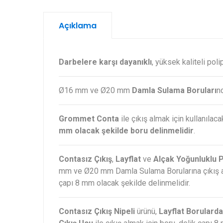
Açıklama
Darbelere karşı dayanıklı
, yüksek kaliteli pol
Ø16 mm ve Ø20 mm
Damla Sulama Boruları
nd
Grommet Conta
ile çıkış almak için kullanıla
mm olacak şekilde boru delinmelidir
.
Contasız Çıkış
,
Layflat
ve
Alçak Yoğunluklu 
mm ve Ø20 mm Damla Sulama Borularına çıkış alm
çapı 8 mm olacak şekilde delinmelidir.
Contasız Çıkış Nipeli
ürünü,
Layflat Borulard