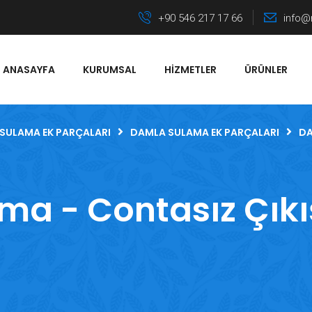
+90 546 217 17 66
info@
ANASAYFA
KURUMSAL
HIZMETLER
ÜRÜNLER
SULAMA EK PARÇALARI
DAMLA SULAMA EK PARÇALARI
DA
a - Contasız Çıkış