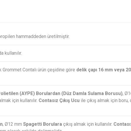
ipropilen hammaddeden üretilmiştir.
a kullanılır.
cak Grommet Contalı ürün çeşidine göre
delik çapı 16 mm veya 20
Polietilen (AYPE) Borulardan (Düz Damla Sulama Borusu)
, Ø1
ak için kullanılır.
Contasız Çıkış Ucu
ile çıkış almak için boru, 
an
, Ø12 mm
Spagetti Borulara
çıkış almak için kullanılır.
Contası