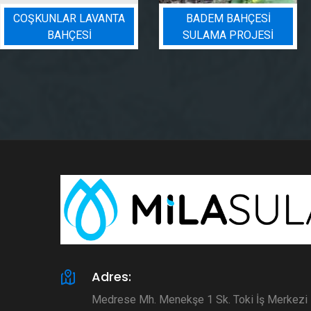
COŞKUNLAR LAVANTA
BADEM BAHÇESI
BAHÇESİ
SULAMA PROJESI
Adres:
Medrese Mh. Menekşe 1 Sk. Toki İş Merkez