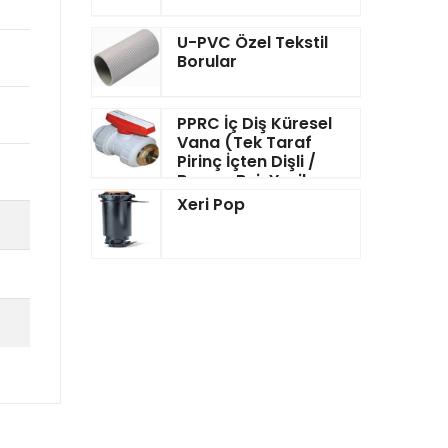
U-PVC Özel Tekstil
Borular
PPRC İç Diş Küresel
Vana (Tek Taraf
Pirinç İçten Dişli /
Beyaz-Bej-Yeşil-
Mavi)
Xeri Pop