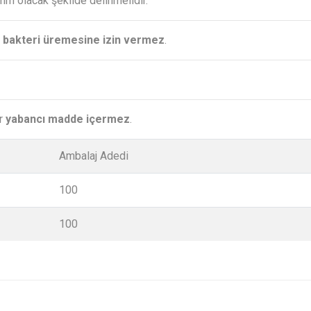
 mm olacak şekilde delinmelidir.
 bakteri üremesine izin vermez
.
ir
yabancı madde içermez
.
Ambalaj Adedi
100
100