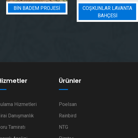
BIN BADEM PROJESI
COŞKUNLAR LAVANTA
BAHÇESİ
Hizmetler
Ürünler
ulama Hizmetleri
Poelsan
irai Danışmanlık
Rainbird
oru Tamiratı
NTG