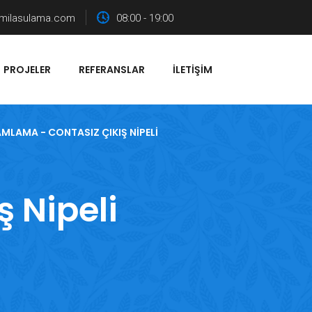
milasulama.com
08:00 - 19:00
PROJELER
REFERANSLAR
İLETIŞIM
MLAMA - CONTASIZ ÇIKIŞ NIPELI
 Nipeli