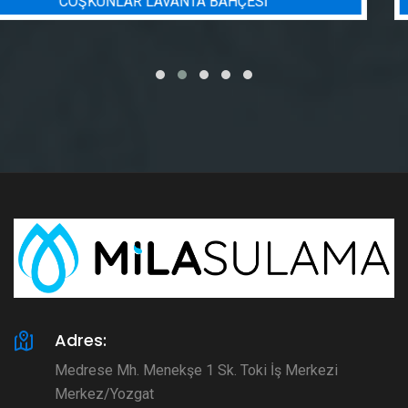
BADEM BAHÇESI SULAMA PROJESI
Adres:
Medrese Mh. Menekşe 1 Sk. Toki İş Merkezi
Merkez/Yozgat