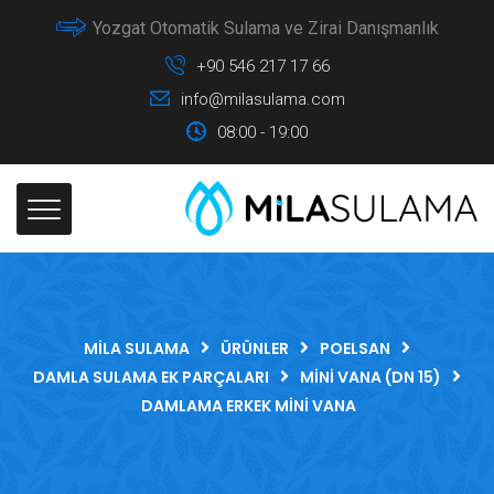
Yozgat Otomatik Sulama ve Zirai Danışmanlık
+90 546 217 17 66
info@milasulama.com
08:00 - 19:00
MILA SULAMA
ÜRÜNLER
POELSAN
DAMLA SULAMA EK PARÇALARI
MINI VANA (DN 15)
DAMLAMA ERKEK MINI VANA