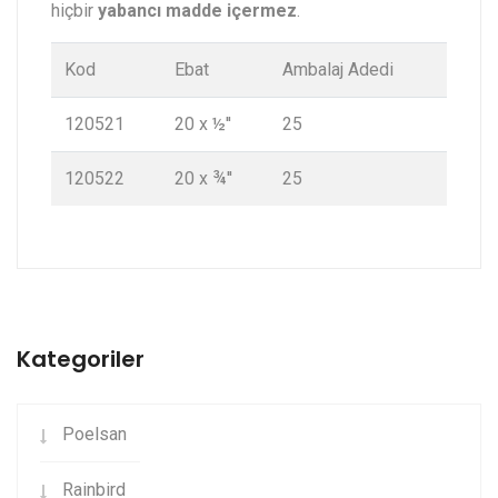
hiçbir
yabancı madde içermez
.
Kod
Ebat
Ambalaj Adedi
120521
20 x ½''
25
120522
20 x ¾''
25
Kategoriler
Poelsan
Rainbird