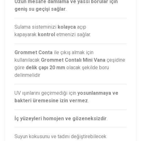
Uzun mesafe damlama ve yassı borular için
geniş su geçişi sağlar
.
Sulama sisteminizi
kolayca
açıp
kapayarak
kontrol
etmenizi sağlar.
Grommet Conta
ile çıkış almak için
kullanılacak
Grommet Contalı Mini Vana
çeşidine
göre
delik çapı 20 mm
olacak şekilde boru
delinmelidir
UV ışınlarını geçirmediği için
yosunlanmaya ve
bakteri üremesine izin vermez
.
İç yüzeyleri homojen ve gözeneksizdir
.
Suyun kokusunu ve tadını değiştirebilecek