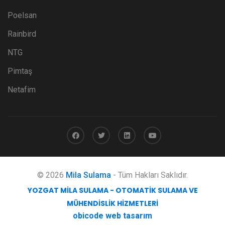
Poelsan
Rainbird
NTG
Pimtaş
Netafim
© 2026
Mila Sulama
- Tüm Hakları Saklıdır.
YOZGAT MILA SULAMA - OTOMATIK SULAMA VE
MÜHENDISLIK HIZMETLERI
obicode web tasarım