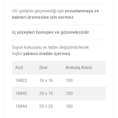
UV ışınlarını geçirmediği için
yosunlanmaya ve
bakteri üremesine izin vermez
.
İç yüzeyleri homojen ve gözeneksizdir.
Suyun kokusunu ve tadını değiştirebilecek
hiçbir
yabancı madde içermez
.
Kod
Ebat
Ambalaj Adedi
16822
16 x 16
100
16842
20 x 16
100
16844
20 x 20
100