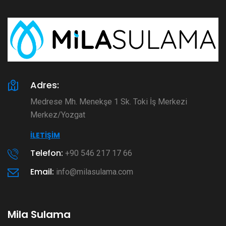
Adres:
Medrese Mh. Menekşe 1 Sk. Toki İş Merkezi
Merkez/Yozgat
İLETIŞIM
Telefon:
+90 546 217 17 66
Email:
info@milasulama.com
Mila Sulama