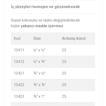
İç yüzeyleri homojen ve gözeneksizdir
.
Suyun kokusunu ve tadını değiştirebilecek
hiçbir
yabancı madde içermez
.
Kod
Ebat
Ambalaj Adedi
13411
½'' x ½''
25
13412
½'' x ¾''
25
13421
¾'' x ½''
25
13422
¾'' x ¾''
25
13423
¾'' x 1''
25