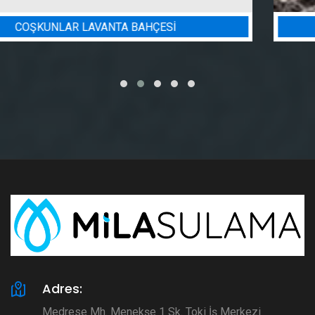
BADEM BAHÇESI SULAMA PROJESI
Adres:
Medrese Mh. Menekşe 1 Sk. Toki İş Merkezi