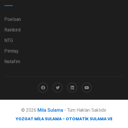
Poelsan
Rainbird
NTG
Pimtaş
Netafim
© 2026
Mila Sulama
- Tüm Hakları Saklıdır.
YOZGAT MILA SULAMA - OTOMATIK SULAMA VE
MÜHENDISLIK HIZMETLERI