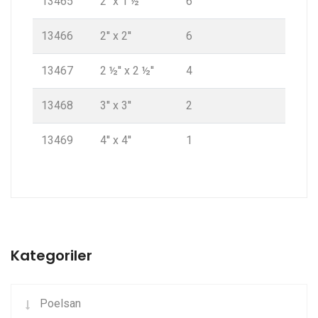
13465
2'' x 1 ½''
6
13466
2'' x 2''
6
13467
2 ½'' x 2 ½''
4
13468
3'' x 3''
2
13469
4'' x 4''
1
Kategoriler
Poelsan