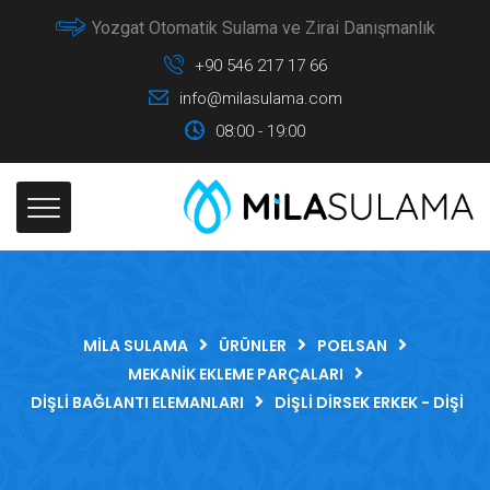
Yozgat Otomatik Sulama ve Zirai Danışmanlık
+90 546 217 17 66
info@milasulama.com
08:00 - 19:00
MILA SULAMA
ÜRÜNLER
POELSAN
MEKANIK EKLEME PARÇALARI
DIŞLI BAĞLANTI ELEMANLARI
DIŞLI DIRSEK ERKEK - DIŞI