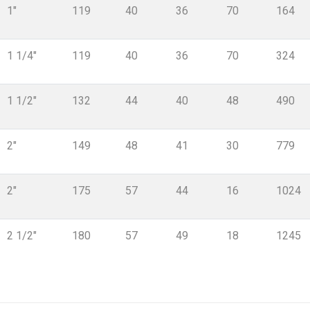
1"
119
40
36
70
164
1 1/4"
119
40
36
70
324
1 1/2"
132
44
40
48
490
2"
149
48
41
30
779
2"
175
57
44
16
1024
2 1/2"
180
57
49
18
1245