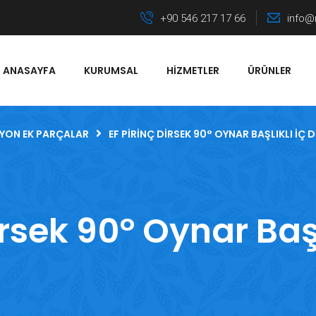
+90 546 217 17 66
info@
ANASAYFA
KURUMSAL
HIZMETLER
ÜRÜNLER
YON EK PARÇALAR
EF PIRINÇ DIRSEK 90° OYNAR BAŞLIKLI İÇ D
irsek 90° Oynar Başlı