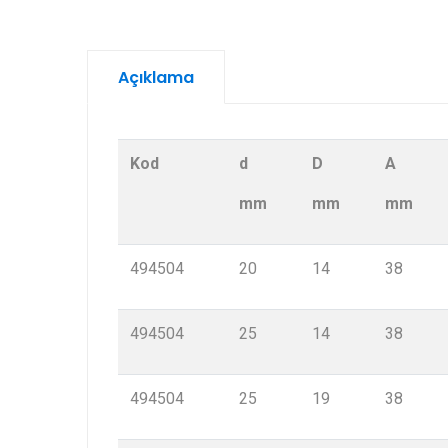
Açıklama
Kod
d
D
A
mm
mm
mm
494504
20
14
38
494504
25
14
38
494504
25
19
38