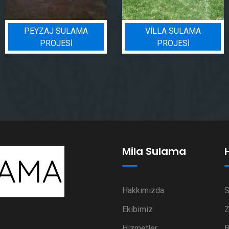
PEYZAJ SULAMA
VILLA SULAMA
PROJESI
PROJESI
Mila Sulama
Hakkımızda
S
Ekibimiz
Z
Hizmetler
B