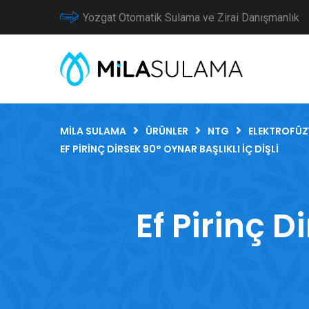
Yozgat Otomatik Sulama ve Zirai Danışmanlık
MILA SULAMA
ÜRÜNLER
NTG
ELEKTROFÜZ
EF PIRINÇ DIRSEK 90° OYNAR BAŞLIKLI İÇ DIŞLI
Ef Pirinç D