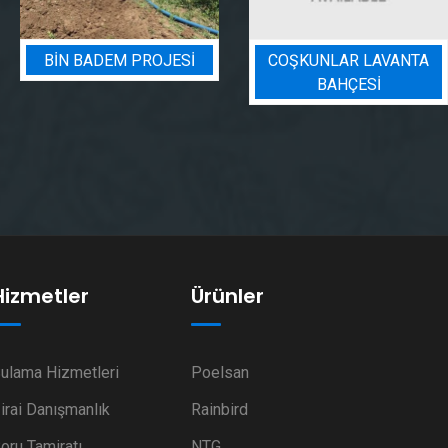
BIN BADEM PROJESI
COŞKUNLAR LAVANTA
BAHÇESİ
Hizmetler
Ürünler
ulama Hizmetleri
Poelsan
irai Danışmanlık
Rainbird
oru Tamiratı
NTG