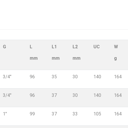
G
L
L1
L2
UC
W
mm
mm
mm
g
3/4"
96
35
30
140
164
3/4"
96
37
30
140
164
1"
99
37
33
105
164