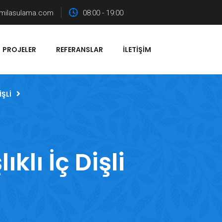
milasulama.com
08:00 - 19:00
PROJELER
REFERANSLAR
İLETIŞIM
IŞLI
klı İç Dişli