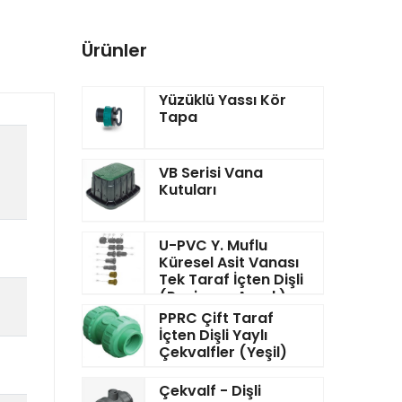
Ürünler
Yüzüklü Yassı Kör
Tapa
VB Serisi Vana
Kutuları
U-PVC Y. Muflu
Küresel Asit Vanası
Tek Taraf İçten Dişli
(Pozisyon Ayarlı)
FPM
PPRC Çift Taraf
İçten Dişli Yaylı
Çekvalfler (Yeşil)
Çekvalf - Dişli