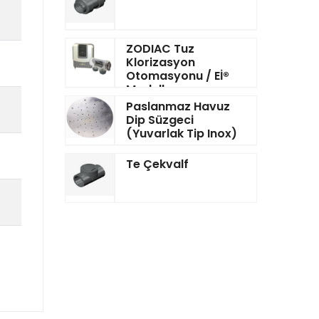
ZODIAC Tuz
Klorizasyon
Otomasyonu / Eİ®
Modeller
Paslanmaz Havuz
Dip Süzgeci
(Yuvarlak Tip Inox)
Te Çekvalf