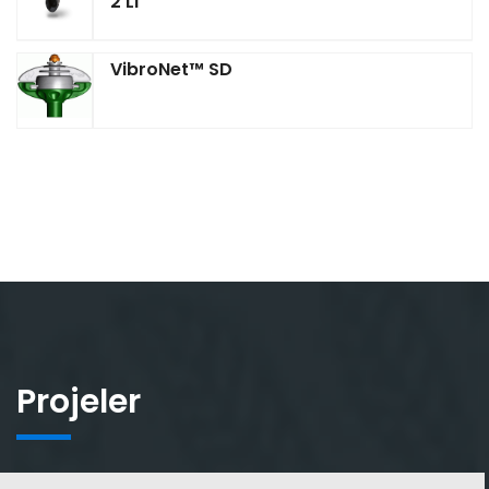
2'li
VibroNet™ SD
Projeler