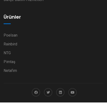
Ürünler
Poelsan
Rainbird
NTG
Pimtaş
Netafim