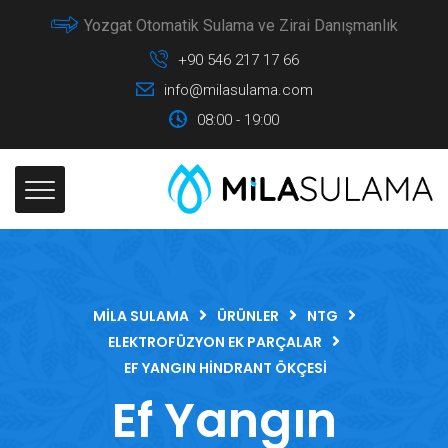
Yozgat Otomatik Sulama ve Zirai Danışmanlık
+90 546 217 17 66
info@milasulama.com
08:00 - 19:00
MILA SULAMA
ÜRÜNLER
NTG
ELEKTROFÜZYON EK PARÇALAR
EF YANGIN HINDRANT ÖKÇESI
Ef Yangın