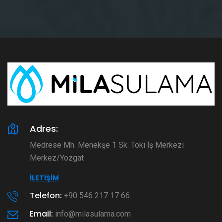
Adres:
Medrese Mh. Menekşe 1 Sk. Toki İş Merkezi
Merkez/Yozgat
İLETIŞIM
Telefon:
+90 546 217 17 66
Email:
info@milasulama.com