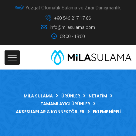
Yozgat Otomatik Sulama ve Zirai Danışmanlık
+90 546 217 17 66
info@milasulama.com
08:00 - 19:00
MILA SULAMA
ÜRÜNLER
NETAFIM
TAMAMLAYICI ÜRÜNLER
AKSESUARLAR & KONNEKTÖRLER
EKLEME NİPELİ