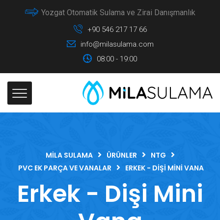
Yozgat Otomatik Sulama ve Zirai Danışmanlık
+90 546 217 17 66
info@milasulama.com
08:00 - 19:00
MILA SULAMA
ÜRÜNLER
NTG
PVC EK PARÇA VE VANALAR
ERKEK - DIŞI MINI VANA
Erkek - Dişi Mini