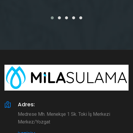
Adres:
Medrese Mh. Menekşe 1 Sk. Toki İş Merkezi
Merkez/Yozgat