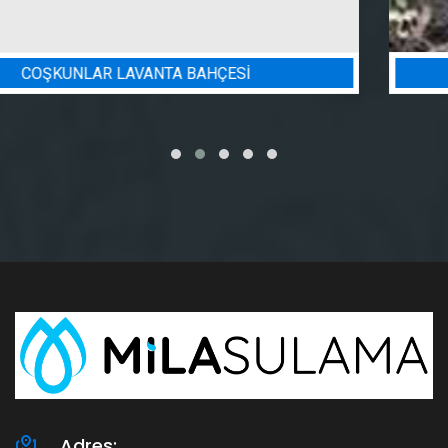
BADEM BAHÇESI SULAMA PROJESI
Adres: