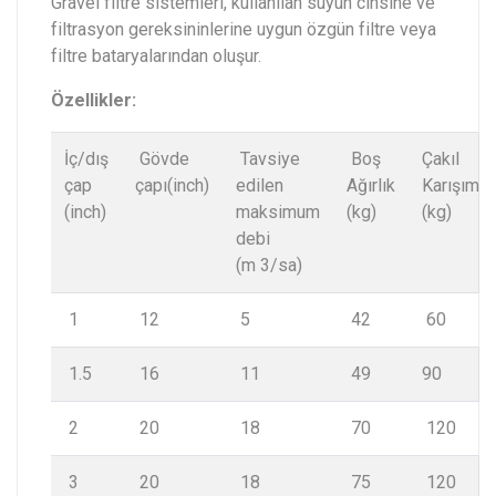
Gravel filtre sistemleri, kullanılan suyun cinsine ve
filtrasyon gereksininlerine uygun özgün filtre veya
filtre bataryalarından oluşur.
Özellikler:
İç/dış
Gövde
Tavsiye
Boş
Çakıl
çap
çapı(inch)
edilen
Ağırlık
Karışımı
(inch)
maksimum
(kg)
(kg)
debi
(m 3/sa)
1
12
5
42
60
1.5
16
11
49
90
2
20
18
70
120
3
20
18
75
120