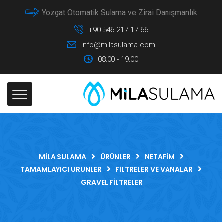
Yozgat Otomatik Sulama ve Zirai Danışmanlık
+90 546 217 17 66
info@milasulama.com
08:00 - 19:00
MILA SULAMA
ÜRÜNLER
NETAFIM
TAMAMLAYICI ÜRÜNLER
FILTRELER VE VANALAR
GRAVEL FILTRELER