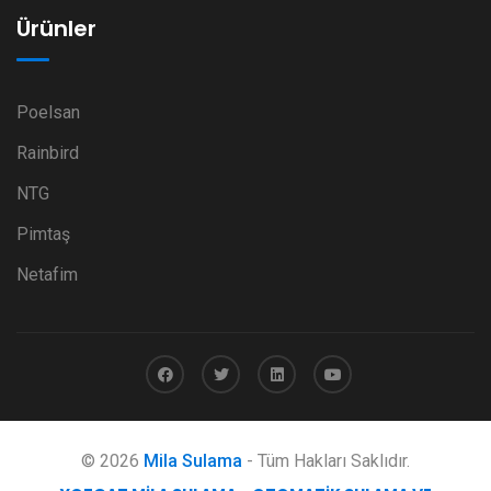
Ürünler
Poelsan
Rainbird
NTG
Pimtaş
Netafim
© 2026
Mila Sulama
- Tüm Hakları Saklıdır.