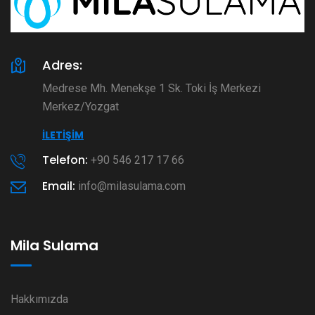
Adres:
Medrese Mh. Menekşe 1 Sk. Toki İş Merkezi
Merkez/Yozgat
İLETIŞIM
Telefon:
+90 546 217 17 66
Email:
info@milasulama.com
Mila Sulama
Hakkımızda