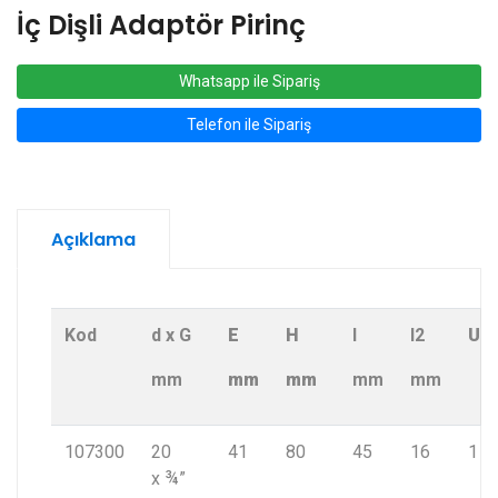
İç Dişli Adaptör Pirinç
Whatsapp ile Sipariş
Telefon ile Sipariş
Açıklama
Kod
d x G
E
H
I
I2
UB
mm
mm
mm
mm
mm
107300
20
41
80
45
16
1
x ¾”