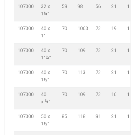
107300
32 x
58
98
56
21
1
1¼”
107300
40 x
70
1063
73
19
1
1”
107300
40 x
70
109
73
21
1
1”¼”
107300
40 x
70
113
73
21
1
1½”
107300
40
70
109
73
16
1
x ¾”
107300
50 x
85
118
81
21
1
1½”