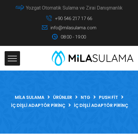
Yozgat Otomatik Sulama ve Zirai Danışmanlık
+90 546 217 17 66
info@milasulama.com
08:00 - 19:00
MILA SULAMA
ÜRÜNLER
NTG
PUSH FIT
İÇ DIŞLI ADAPTÖR PIRINÇ
İÇ DIŞLI ADAPTÖR PIRINÇ