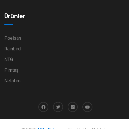
Ürünler
Poelsan
Rainbird
NTG
Pimtaş
Netafim