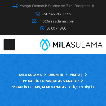
Yozgat Otomatik Sulama ve Zirai Danışmanlık
+90 546 217 17 66
info@milasulama.com
08:00 - 19:00
MILA SULAMA
ÜRÜNLER
PIMTAŞ
PP KABLIN EK PARÇALAR VANALAR
PP KABLIN EK PARÇALAR VANALAR
İÇTEN DIŞLI TE