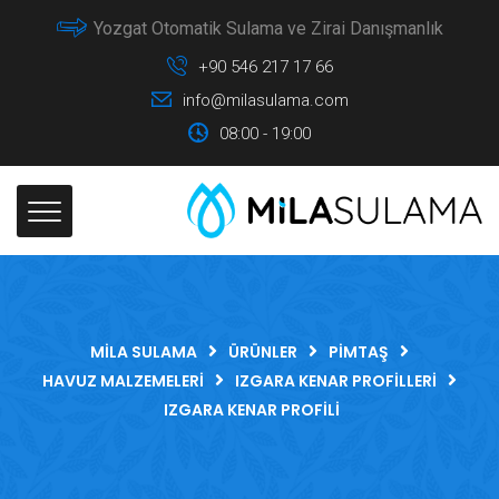
Yozgat Otomatik Sulama ve Zirai Danışmanlık
+90 546 217 17 66
info@milasulama.com
08:00 - 19:00
MILA SULAMA
ÜRÜNLER
PIMTAŞ
HAVUZ MALZEMELERI
IZGARA KENAR PROFILLERI
IZGARA KENAR PROFILI