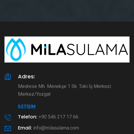
Adres:
Medrese Mh. Menekşe 1 Sk. Toki İş Merkezi
Merkez/Yozgat
İLETIŞIM
Telefon:
+90 546 217 17 66
Email:
info@milasulama.com