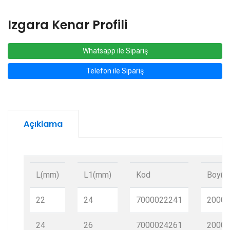
Izgara Kenar Profili
Whatsapp ile Sipariş
Telefon ile Sipariş
Açıklama
L(mm)
L1(mm)
Kod
Boy(m
22
24
7000022241
2000
24
26
7000024261
2000