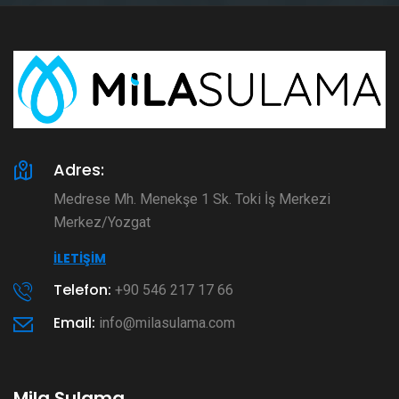
Adres:
Medrese Mh. Menekşe 1 Sk. Toki İş Merkezi
Merkez/Yozgat
İLETIŞIM
Telefon:
+90 546 217 17 66
Email:
info@milasulama.com
Mila Sulama