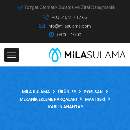
Yozgat Otomatik Sulama ve Zirai Danışmanlık
+90 546 217 17 66
info@milasulama.com
08:00 - 19:00
MILA SULAMA
ÜRÜNLER
POELSAN
MEKANIK EKLEME PARÇALARI
MAVI SERI
KABLIN ANAHTAR