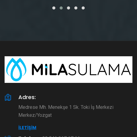
Adres:
Medrese Mh. Menekşe 1 Sk. Toki İş Merkezi
Merkez/Yozgat
İLETIŞIM