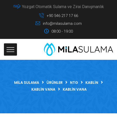
Yozgat Otomatik Sulama ve Zirai Danışmanlık
+90 546 217 17 66
info@milasulama.com
08:00 - 19:00
MILA SULAMA
ÜRÜNLER
NTG
KABLIN
KABLIN VANA
KABLIN VANA