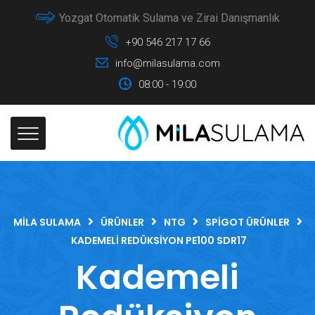
Yozgat Otomatik Sulama ve Zirai Danışmanlık
+90 546 217 17 66
info@milasulama.com
08:00 - 19:00
MILA SULAMA
ÜRÜNLER
NTG
SPIGOT ÜRÜNLER
KADEMELI REDÜKSIYON PE100 SDR17
Kademeli