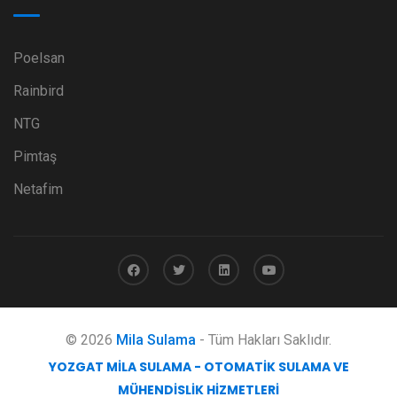
Poelsan
Rainbird
NTG
Pimtaş
Netafim
© 2026
Mila Sulama
- Tüm Hakları Saklıdır.
YOZGAT MILA SULAMA - OTOMATIK SULAMA VE
MÜHENDISLIK HIZMETLERI