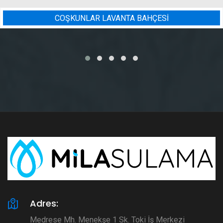
ESİ
BADEM BAHÇESI SULAMA
Adres:
Medrese Mh. Menekşe 1 Sk. Toki İş Merkezi