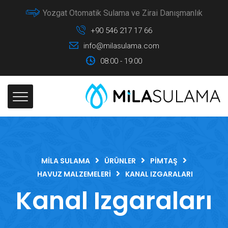
Yozgat Otomatik Sulama ve Zirai Danışmanlık
+90 546 217 17 66
info@milasulama.com
08:00 - 19:00
MILA SULAMA
ÜRÜNLER
PIMTAŞ
HAVUZ MALZEMELERI
KANAL IZGARALARI
Kanal Izgaraları