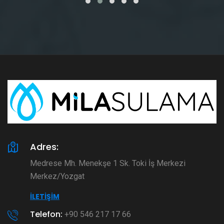
Adres:
Medrese Mh. Menekşe 1 Sk. Toki İş Merkezi
Merkez/Yozgat
İLETIŞIM
Telefon:
+90 546 217 17 66