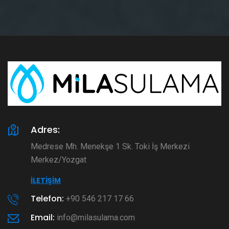
Adres:
Medrese Mh. Menekşe 1 Sk. Toki İş Merkezi
Merkez/Yozgat
İLETIŞIM
Telefon:
+90 546 217 17 66
Email:
info@milasulama.com