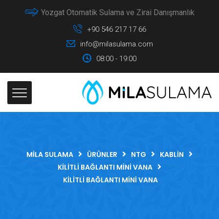
Yozgat Otomatik Sulama ve Zirai Danışmanlık
+90 546 217 17 66
info@milasulama.com
08:00 - 19:00
MILA SULAMA
ÜRÜNLER
NTG
KABLIN
KILITLI BAĞLANTI MINI VANA
KILITLI BAĞLANTI MINI VANA