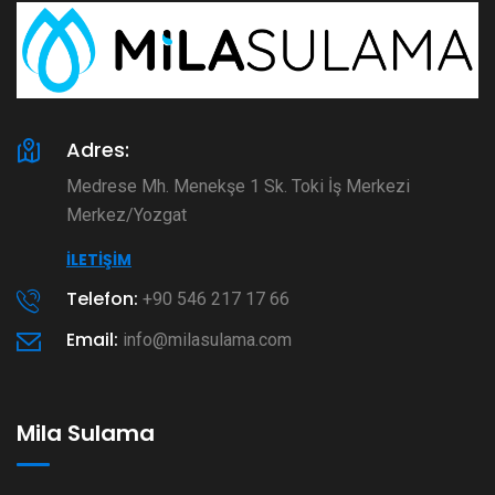
Adres:
Medrese Mh. Menekşe 1 Sk. Toki İş Merkezi
Merkez/Yozgat
İLETIŞIM
Telefon:
+90 546 217 17 66
Email:
info@milasulama.com
Mila Sulama