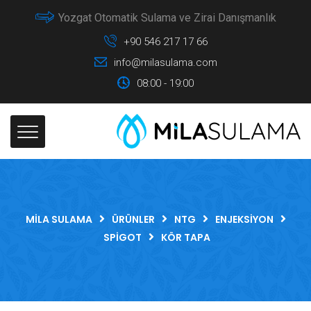
Yozgat Otomatik Sulama ve Zirai Danışmanlık
+90 546 217 17 66
info@milasulama.com
08:00 - 19:00
MILA SULAMA
ÜRÜNLER
NTG
ENJEKSIYON
SPIGOT
KÖR TAPA