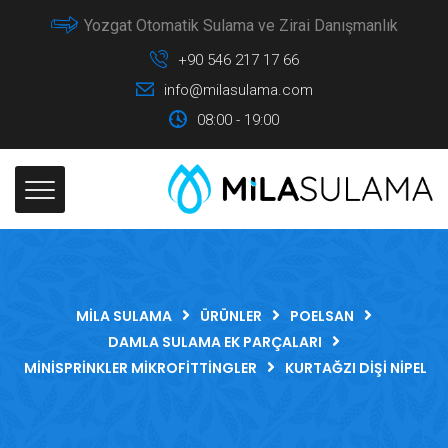
Yozgat Otomatik Sulama ve Zirai Danışmanlık
+90 546 217 17 66
info@milasulama.com
08:00 - 19:00
MILA SULAMA
ÜRÜNLER
POELSAN
DAMLA SULAMA EK PARÇALARI
MINISPRINKLER MIKROFITTINGLER
KURTAĞZI DIŞI NIPEL