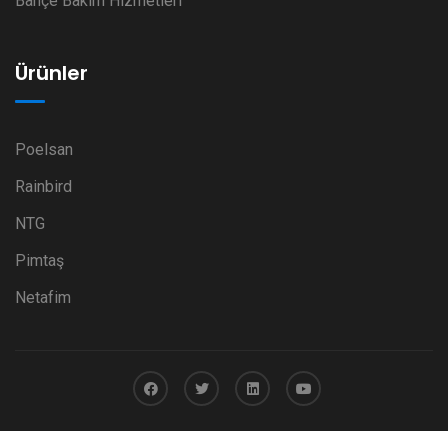
Bahçe Bakım Hizmetleri
Ürünler
Poelsan
Rainbird
NTG
Pimtaş
Netafim