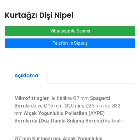
Kurtağzı Dişi Nipel
Whatsapp ile Sipariş
Telefon ile Sipariş
Açıklama
Mikrofittingler
ile birlikte Ø7 mm
Spagetti
Boru
larda ve Ø16 mm, Ø20 mm, Ø25 mm ve Ø32
mm
Alçak Yoğunluklu Polietilen (AYPE)
Borularda (Düz Damla Sulama Borusu)
kullanılır.
Ø7 mm Kurtağzı ucu Alçak Yoğunluklu